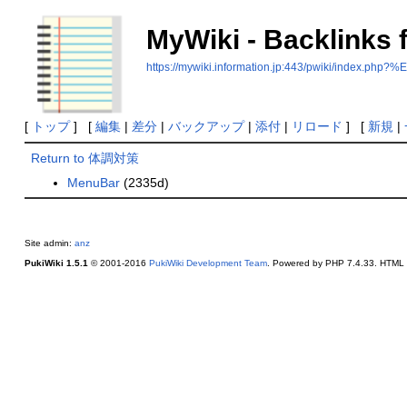
MyWiki - Backlink
https://mywiki.information.jp:443/pwiki/in
[
トップ
] [
編集
|
差分
|
バックアップ
|
添付
|
リロード
] [
新規
|
Return to 体調対策
MenuBar
(2335d)
Site admin:
anz
PukiWiki 1.5.1
© 2001-2016
PukiWiki Development Team
. Powered by PHP 7.4.33. HTML c