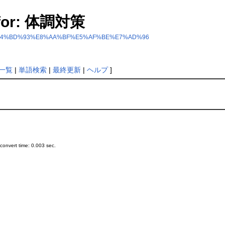
s for: 体調対策
dex.php?%E4%BD%93%E8%AA%BF%E5%AF%BE%E7%AD%96
一覧
|
単語検索
|
最終更新
|
ヘルプ
]
onvert time: 0.003 sec.