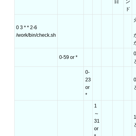
日
ン
ド
0 3 * * 2-6
/work/bin/check.sh
0-59 or *
0-
23
or
*
1
～
31
or