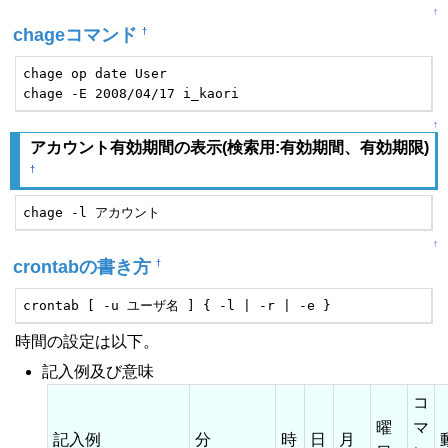
↑
chageコマンド
†
chage op date User

chage -E 2008/04/17 i_kaori
↑
アカウント有効期間の表示(検索用:有効期間、有効期限)
†
chage -l アカウント
↑
crontabの書き方
†
crontab [ -u ユーザ名 ] { -l | -r | -e }
時間の設定は以下。
記入例及び意味
コ
曜
マ
記入例
分
時
日
月