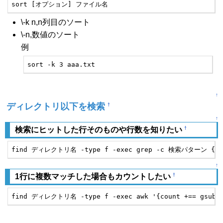
sort [オプション] ファイル名
\-k n,n列目のソート
\-n,数値のソート
例
sort -k 3 aaa.txt
↑
ディレクトリ以下を検索
†
↑
†
検索にヒットした行そのものや行数を知りたい
find ディレクトリ名 -type f -exec grep -c 検索パターン {} /de
↑
†
1行に複数マッチした場合もカウントしたい
find ディレクトリ名 -type f -exec awk '{count +== gsub(/