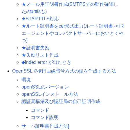
★メール用証明書作成(SMTPSでの動作確認し
た/starttlsも)
★STARTTLS対応
★ルート証明書をcer形式出力(ルート証明書 -> iR
エージェントやコンパクトサーバーにおいとくや
つ)
★証明書失効
★失効リスト作成
◆index error が出たとき
OpenSSLで楕円曲線暗号方式の鍵を作成する方法
環境
openSSLのバージョン
openSSLインストール方法
認証局構築及び認証局の自己証明作成
コマンド
コマンド説明
サーバ証明書作成方法]