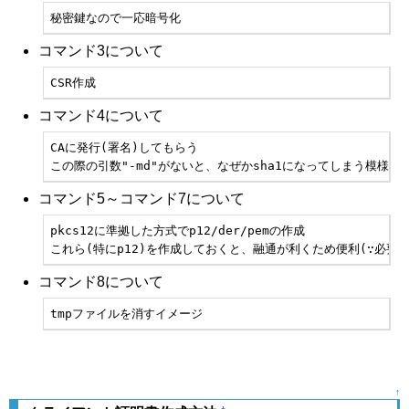
秘密鍵なので一応暗号化
コマンド3について
CSR作成
コマンド4について
CAに発行(署名)してもらう

この際の引数"-md"がないと、なぜかsha1になってしまう模様
コマンド5～コマンド7について
pkcs12に準拠した方式でp12/der/pemの作成

これら(特にp12)を作成しておくと、融通が利くため便利(∵必要
コマンド8について
tmpファイルを消すイメージ
↑