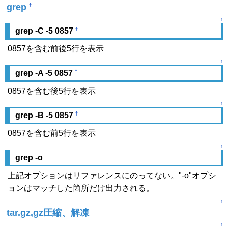
grep
†
↑
†
grep -C -5 0857
0857を含む前後5行を表示
↑
†
grep -A -5 0857
0857を含む後5行を表示
↑
†
grep -B -5 0857
0857を含む前5行を表示
↑
†
grep -o
上記オプションはリファレンスにのってない。"-o"オプシ
ョンはマッチした箇所だけ出力される。
↑
tar.gz,gz圧縮、解凍
†
↑