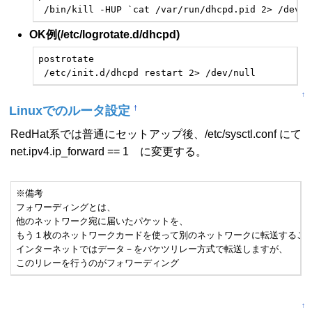
 /bin/kill -HUP `cat /var/run/dhcpd.pid 2> /dev/n
OK例(/etc/logrotate.d/dhcpd)
postrotate

 /etc/init.d/dhcpd restart 2> /dev/null
↑
Linuxでのルータ設定
†
RedHat系では普通にセットアップ後、/etc/sysctl.conf にて
net.ipv4.ip_forward == 1 に変更する。
※備考

フォワーディングとは、

他のネットワーク宛に届いたパケットを、

もう１枚のネットワークカードを使って別のネットワークに転送すること
インターネットではデータ－をバケツリレー方式で転送しますが、

このリレーを行うのがフォワーディング
↑