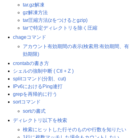
tar.gz解凍
gz解凍方法
tar圧縮方法(zをつけるとgzip)
tarで特定ディレクトリを除く圧縮
chageコマンド
アカウント有効期間の表示(検索用:有効期間、有
効期限)
crontabの書き方
シェルの強制中断 ( Ctl + Z )
splitコマンド(分割、cut)
IPv6におけるPing連打
grepを再帰的に行う
sortコマンド
sortの書式
ディレクトリ以下を検索
検索にヒットした行そのものや行数を知りたい
1行に複数マッチした場合もカウントしたい