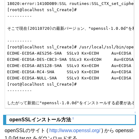
18020:error:1410D0B9:SSL routines:SSL_CTX_set_cipher_
[root@localhost ssl_Create]#

----------

そこで現在(20110720)の最新バージョン、"openssl-1.0.0d"を
----------

[root@localhost ssl_Create]# /usr/local/ssl/bin/opens
ECDHE-ECDSA-AES256-SHA  SSLv3 Kx=ECDH     Au=ECDSA En
ECDHE-ECDSA-DES-CBC3-SHA SSLv3 Kx=ECDH     Au=ECDSA E
ECDHE-ECDSA-AES128-SHA  SSLv3 Kx=ECDH     Au=ECDSA En
ECDHE-ECDSA-RC4-SHA     SSLv3 Kx=ECDH     Au=ECDSA En
ECDHE-ECDSA-NULL-SHA    SSLv3 Kx=ECDH     Au=ECDSA En
[root@localhost ssl_Create]#

----------

↑
†
openSSLインストール方法
openSSLのサイト (
http://www.openssl.org/
) から openssl-
1.0.0d.tar.gz をダウンロードする。