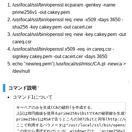
/usr/local/ssl/bin/openssl ecparam -genkey -name
prime256v1 -out cakey.pem
/usr/local/ssl/bin/openssl req -new -x509 -days 3650 -
sha256 -key cakey.pem -out cacert.cer
/usr/local/ssl/bin/openssl req -new -key cakey.pem -out
careq.csr
/usr/local/ssl/bin/openssl x509 -req -in careq.csr -
signkey cakey.pem -out cacert.cer -days 3650
echo "newreq.pem"| /usr/local/ssl/misc/CA.pl -newca >
/dev/null
↑
†
コマンド説明
コマンド1について
キーペアのみを生成(CAの鍵対)を作成する。

上記は楕円曲線を使用＆prime256v1bitでCAの秘密鍵を生成する
prime256v1はRSAで言うところの3072bitと同等(http://www.atm
ここで利用するパラメータは"/usr/local/ssl/bin/openssl e
この中から選択すればいいが、windowsでは、「prime256v1」、