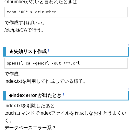
crlnumberがないと言われたときは
echo "00" > crlnumber
で作成すればいい。
/etc/pki/CAで行う。
↑
†
★失効リスト作成
openssl ca -gencrl -out ***.crl
で作成。
index.txtを利用して作成している様子。
↑
†
◆index error が出たとき
index.txtを削除したあと、
touchコマンドでindexファイルを作成しなおすとうまくい
く。
データベースエラー系？