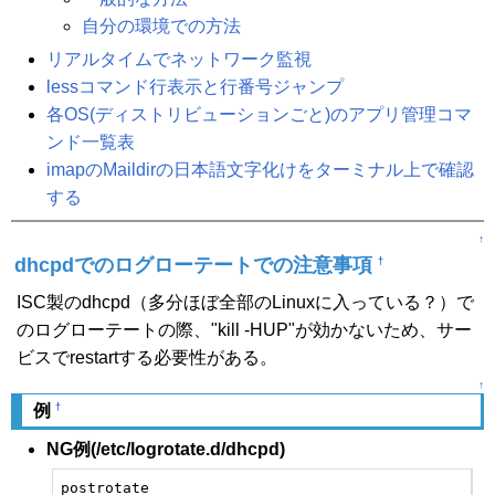
自分の環境での方法
リアルタイムでネットワーク監視
lessコマンド行表示と行番号ジャンプ
各OS(ディストリビューションごと)のアプリ管理コマ
ンド一覧表
imapのMaildirの日本語文字化けをターミナル上で確認
する
↑
dhcpdでのログローテートでの注意事項
†
ISC製のdhcpd（多分ほぼ全部のLinuxに入っている？）で
のログローテートの際、"kill -HUP"が効かないため、サー
ビスでrestartする必要性がある。
↑
†
例
NG例(/etc/logrotate.d/dhcpd)
postrotate
