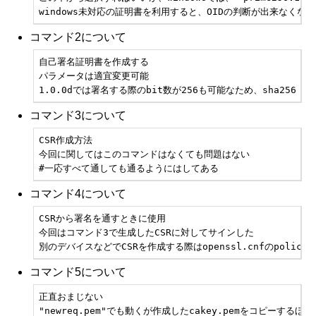
windows未対応の証明書を利用すると、OIDの判断が出来なくな
コマンド2について
自己署名証明書を作成する

パラメータは適宜変更可能

1.0.0dでは署名する際のbit数が256も可能なため、sha256
コマンド3について
CSR作成方法

今回に関してはこのコマンドはなくても問題はない

#一応すべて通しても通るようにはしてある
コマンド4について
CSRから署名を通すときに使用

今回はコマンド3で生成したCSRに対してサインした

別のデバイスなどでCSRを作成する際はopenssl.cnfのpoli
コマンド5について
正直おまじない

"newreq.pem"でも動くが作成したcakey.pemをコピーするほう