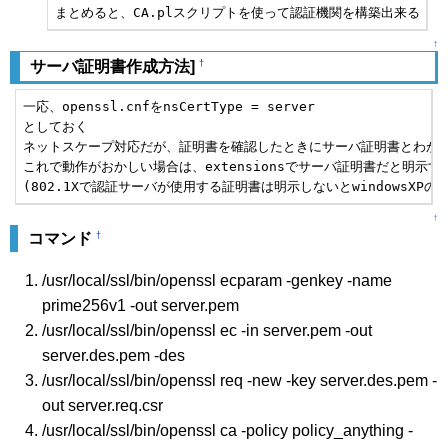
↑
†
サーバ証明書作成方法]
一応、openssl.cnfをnsCertType = server

としておく

ネットスケープ対応だが、証明書を確認したときにサーバ証明書とわかり
これで動作がおかしい場合は、extensionsでサーバ証明書だと明示す
(802.1Xで認証サーバが使用する証明書は明示しないとwindowsXP
↑
†
コマンド
/usr/local/ssl/bin/openssl ecparam -genkey -name
prime256v1 -out server.pem
/usr/local/ssl/bin/openssl ec -in server.pem -out
server.des.pem -des
/usr/local/ssl/bin/openssl req -new -key server.des.pem -
out server.req.csr
/usr/local/ssl/bin/openssl ca -policy policy_anything -