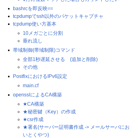
bashrcを即反映==
tcpdumpでssh以外のパケットキャプチャ
tcpdump使い方基本
10メガごとに分割
垂れ流し
帯域制御(帯域制限)コマンド
全部1秒遅延させる (追加と削除)
その他
PostfixにおけるIPv6設定
main.cf
opensslによるCA構築
★CA構築
★秘密鍵（Key）の作成
★csr作成
★署名(サーバー証明書作成 -> メールサーバにお
いとくやつ)