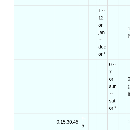
*
1～
12
or
jan
～
dec
or *
0～
7
or
sun
～
sat
or *
1-
0,15,30,45
5