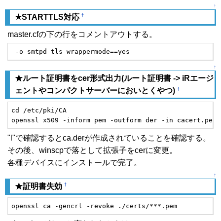
↑
†
★STARTTLS対応
master.cfの下の行をコメントアウトする。
 -o smtpd_tls_wrappermode==yes
↑
★ルート証明書をcer形式出力(ルート証明書 -> iRエージ
†
ェントやコンパクトサーバーにおいとくやつ)
cd /etc/pki/CA

openssl x509 -inform pem -outform der -in cacert.pem 
"l"で確認するとca.derが作成されていることを確認する。
その後、winscpで落として拡張子をcerに変更。
各種デバイスにインストールで完了。
↑
†
★証明書失効
openssl ca -gencrl -revoke ./certs/***.pem