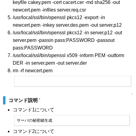
keyfile cakey.pem -cert cacert.cer -md sha256 -out
newcert.pem -infiles server.req.csr
/usr/local/ssl/bin/openssl pkcs12 -export -in
newcert.pem -inkey server.des.pem -out server.p12
/usr/local/ssl/bin/openssl pkcs12 -in server.p12 -out
server.pem -passin pass:PASSWORD -passout
pass:PASSWORD
/usr/local/ssl/bin/openssl x509 -inform PEM -outform
DER -in server.pem -out server.der
rm -rf newcert.pem
↑
†
コマンド説明
コマンド1について
サーバの秘密鍵生成
コマンド2について