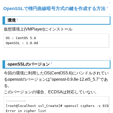
↑
OpenSSLで楕円曲線暗号方式の鍵を作成する方法
†
↑
†
環境
仮想環境上(VMPlayer)にインストール
OS : CentOS 5.6

OpenSSL : 1.0.0d
↑
†
openSSLのバージョン
今回の環境に利用したOS(CentOS5.6)にバンドルされてい
るopensslのバージョンは"openssl-0.9.8e-12.el5_5.7"であ
る。
このバージョンの場合、ECDSAは対応していない。
----------

[root@localhost ssl_Create]# openssl ciphers -v ECDSA

Error in cipher list
