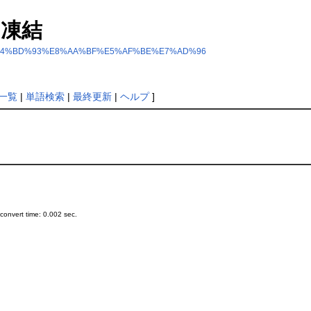
凍結
dex.php?%E4%BD%93%E8%AA%BF%E5%AF%BE%E7%AD%96
一覧
|
単語検索
|
最終更新
|
ヘルプ
]
onvert time: 0.002 sec.