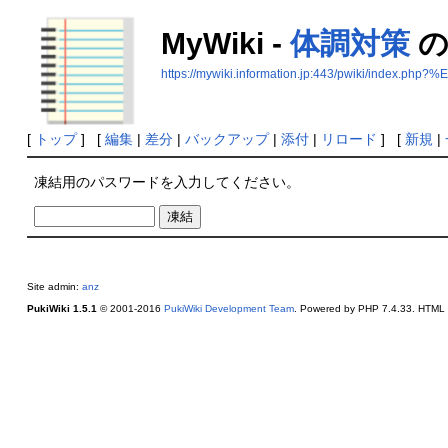
MyWiki -
体調対策
の
https://mywiki.information.jp:443/pwiki/in
[
トップ
] [
編集
|
差分
|
バックアップ
|
添付
|
リロード
] [
新規
|
凍結用のパスワードを入力してください。
Site admin:
anz
PukiWiki 1.5.1
© 2001-2016
PukiWiki Development Team
. Powered by PHP 7.4.33. HTML c