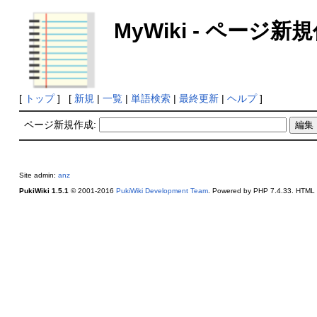
MyWiki - ページ新
[
トップ
] [
新規
|
一覧
|
単語検索
|
最終更新
|
ヘルプ
]
ページ新規作成:
Site admin:
anz
PukiWiki 1.5.1
© 2001-2016
PukiWiki Development Team
. Powered by PHP 7.4.33. HTML c