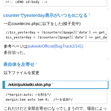
<!-- □END id:body -->
↑
counterでyesterday表示がいつも0になる
†
一応counter.inc.phpに以下をした(様子見中)
//$is_yesterday = ($counters[$page]['date'] == get_da
$is_yesterday = ($counters[$page]['date'] == get_date
参考ページは
pukiwikiOfficial(BugTrack2/141)
多分治った。
↑
表自体を左寄せ
†
以下ファイルを変更
↑
†
./skin/pukiwiki.skin.php
/*margin:auto; ←を削る*/

margin:1em auto 1em 0;  /*←を追加*/
これだけだと全部左寄せになってしまうので、場合によっ