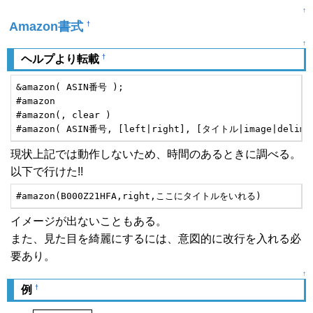
↑
Amazon書式
†
↑
†
ヘルプより転載
&amazon( ASIN番号 );

#amazon

#amazon(, clear )

#amazon( ASIN番号, [left|right], [タイトル|image|delimag
現状上記では動作しないため、時間のあるときに調べる。
以下で行けた!!
#amazon(B000Z21HFA,right,ここにタイトルをいれる)
イメージが出ないこともある。
また、見た目を綺麗にするには、意図的に改行を入れる必
要あり。
↑
†
例