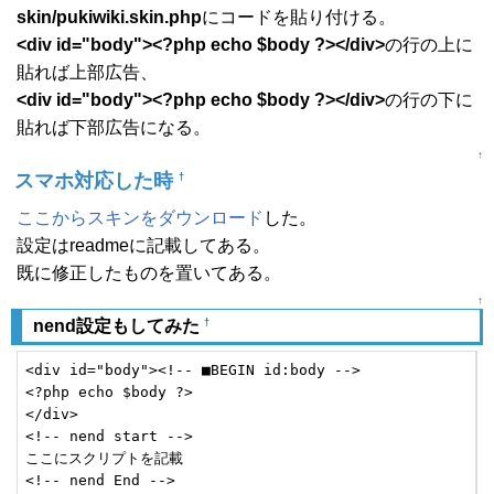
skin/pukiwiki.skin.php
にコードを貼り付ける。
<div id="body"><?php echo $body ?></div>
の行の上に
貼れば上部広告、
<div id="body"><?php echo $body ?></div>
の行の下に
貼れば下部広告になる。
↑
スマホ対応した時
†
ここからスキンをダウンロード
した。
設定はreadmeに記載してある。
既に修正したものを置いてある。
↑
†
nend設定もしてみた
<div id="body"><!-- ■BEGIN id:body -->

<?php echo $body ?>

</div>

<!-- nend start -->

ここにスクリプトを記載

<!-- nend End -->
