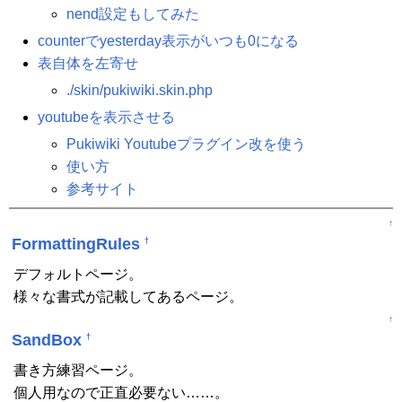
nend設定もしてみた
counterでyesterday表示がいつも0になる
表自体を左寄せ
./skin/pukiwiki.skin.php
youtubeを表示させる
Pukiwiki Youtubeプラグイン改を使う
使い方
参考サイト
↑
FormattingRules
†
デフォルトページ。
様々な書式が記載してあるページ。
↑
SandBox
†
書き方練習ページ。
個人用なので正直必要ない……。